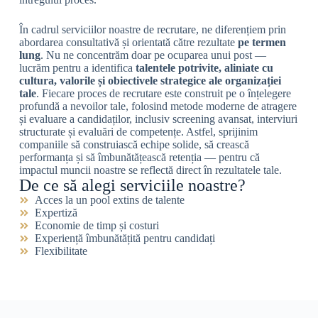
În cadrul serviciilor noastre de recrutare, ne diferențiem prin
abordarea consultativă și orientată către rezultate
pe termen
lung
. Nu ne concentrăm doar pe ocuparea unui post —
lucrăm pentru a identifica
talentele potrivite, aliniate cu
cultura, valorile și obiectivele strategice ale organizației
tale
. Fiecare proces de recrutare este construit pe o înțelegere
profundă a nevoilor tale, folosind metode moderne de atragere
și evaluare a candidaților, inclusiv screening avansat, interviuri
structurate și evaluări de competențe. Astfel, sprijinim
companiile să construiască echipe solide, să crească
performanța și să îmbunătățească retenția — pentru că
impactul muncii noastre se reflectă direct în rezultatele tale.
De ce să alegi serviciile noastre?
Acces la un pool extins de talente
Expertiză
Economie de timp și costuri
Experiență îmbunătățită pentru candidați
Flexibilitate